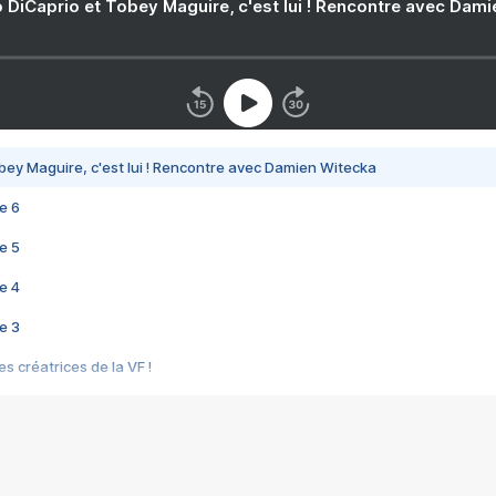
 DiCaprio et Tobey Maguire, c'est lui ! Rencontre avec Dam
bey Maguire, c'est lui ! Rencontre avec Damien Witecka
e 6
e 5
e 4
e 3
s créatrices de la VF !
e 2
e 1
e Mektoub My Love arrive enfin ! Rencontre avec Shaïn Boumedine et Sal