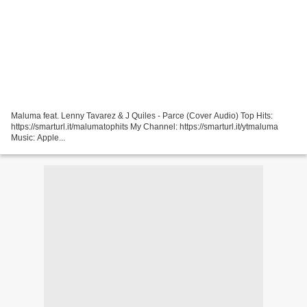
Maluma feat. Lenny Tavarez & J Quiles - Parce (Cover Audio) Top Hits:
https://smarturl.it/malumatophits My Channel: https://smarturl.it/ytmaluma
Music: Apple...