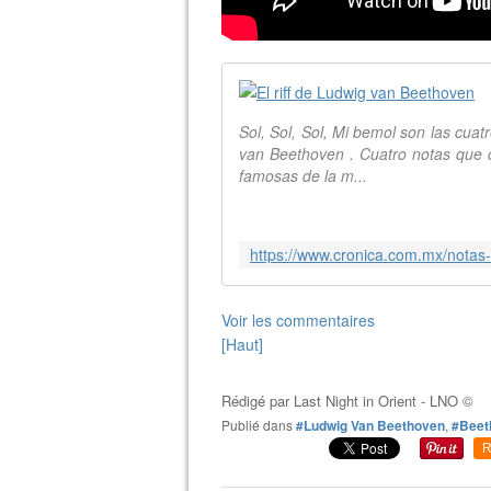
Sol, Sol, Sol, Mi bemol son las cuat
van Beethoven . Cuatro notas que c
famosas de la m...
Voir les commentaires
[Haut]
Rédigé par
Last Night in Orient - LNO ©
Publié dans
#Ludwig Van Beethoven
,
#Beet
R