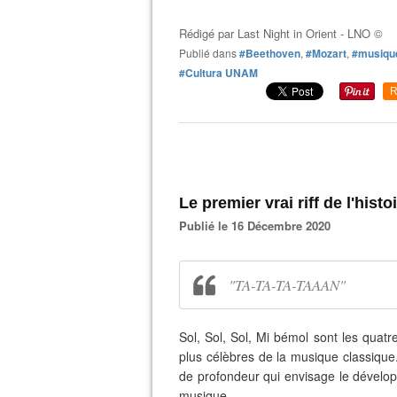
Rédigé par
Last Night in Orient - LNO ©
Publié dans
#Beethoven
,
#Mozart
,
#musique
#Cultura UNAM
R
Le premier vrai riff de l'hist
Publié le 16 Décembre 2020
"TA-TA-TA-TAAAN"
Sol, Sol, Sol, Mi bémol sont les quatr
plus célèbres de la musique classiqu
de profondeur qui envisage le dévelop
musique.