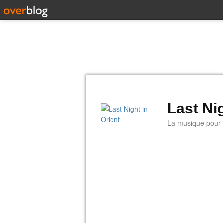
Last Nig
La musique pour la