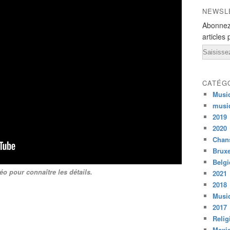
NEWSL
Abonnez
articles 
Email
CATÉG
Musi
musi
2019
2020
Chans
Bruxe
Belg
déo pour connaître les détails.
2021
2018
Musiq
2017
Relig
Mexi