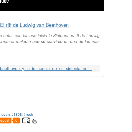
El riff de Ludwig van Beethoven
ro notas con las que inicia la Sinfonía no. 5 de Ludwig
rean la melodía que se convirtió en una de las más
https://www.cronica.com.mx/notas-beethoven_y_la_influencia_de_su_sinfonia_no__5-1172368-2020
hoven
,
#1808
,
#rock
epost
0