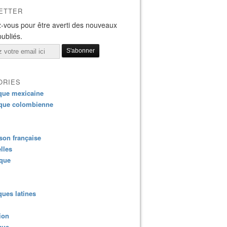
ETTER
-vous pour être averti des nouveaux
publiés.
ORIES
que mexicaine
que colombienne
on française
lles
ique
ues latines
ion
que