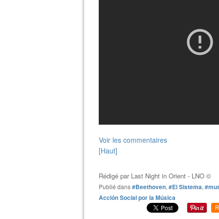
Voir les commentaires
[Haut]
Rédigé par
Last Night in Orient - LNO ©
Publié dans
#Beethoven
,
#El Sistema
,
#mus
Acción Social por la Música
R