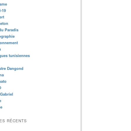
isme
-19
ert
aeton
du Paradis
ographie
ronnement
u
ues tunisiennes
stre Dangond
ma
nato
O
Gabriel
e
ce
LES RÉCENTS