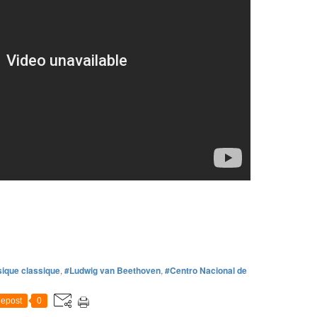
ique classique
,
#Ludwig van Beethoven
,
#Centro Nacional de
epost
0