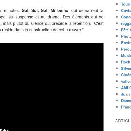
Tour
atre notes:
Sol, Sol, Sol, Mi bémol
qui démarrent la
Covid
pel au suspense et au drame. Des éléments qui ne
Conc
, mais plutôt du silence qui précède la répétition. "C'est
regg
 réside dans la construction de cette œuvre."
Fête 
Phot
Envi
Péro
Musiq
Rock
Silve
Ciné
valle
AML
Juan 
Dans
Fran
ARTIC