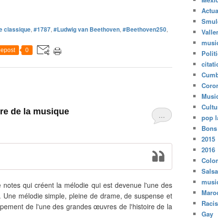
Actua
Smul
 classique
,
#1787
,
#Ludwig van Beethoven
,
#Beethoven250
,
Valle
musi
epost
0
Polit
citat
Cumb
Coro
Musi
Cultu
oire de la musique
…
pop l
Bons
2015
2016
Colo
Salsa
musi
e notes qui créent la mélodie qui est devenue l'une des
Maro
e. Une mélodie simple, pleine de drame, de suspense et
Raci
pement de l'une des grandes œuvres de l'histoire de la
Gay