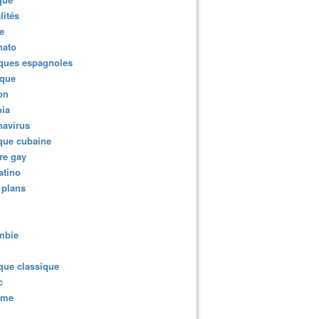
lités
e
nato
ques espagnoles
ique
ion
ia
navirus
que cubaine
re gay
atino
 plans
mbie
que classique
c
sme