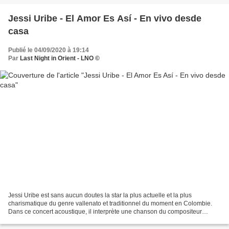
Jessi Uribe - El Amor Es Así - En vivo desde
casa
Publié le 04/09/2020 à 19:14
Par
Last Night in Orient - LNO ©
Jessi Uribe est sans aucun doutes la star la plus actuelle et la plus
charismatique du genre vallenato et traditionnel du moment en Colombie.
Dans ce concert acoustique, il interprète une chanson du compositeur
Vallenato Fabián Corrales " El Amor es Así...