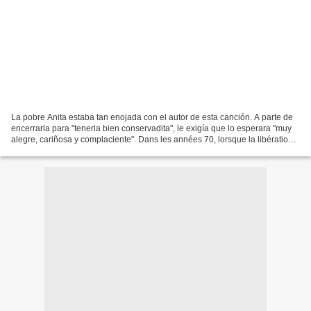
La pobre Anita estaba tan enojada con el autor de esta canción. A parte de
encerrarla para "tenerla bien conservadita", le exigía que lo esperara "muy
alegre, cariñosa y complaciente". Dans les années 70, lorsque la libération
des femmes était un sujet...