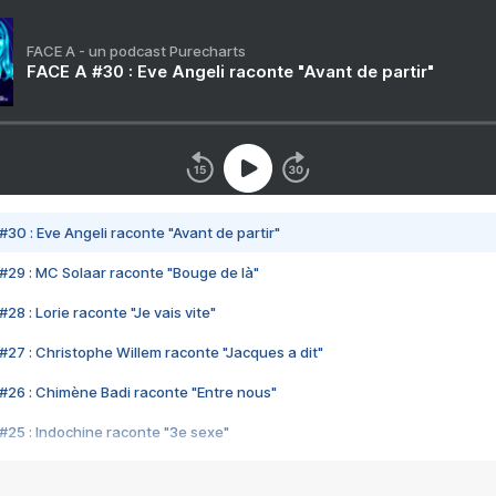
FACE A - un podcast Purecharts
FACE A #30 : Eve Angeli raconte "Avant de partir"
#30 : Eve Angeli raconte "Avant de partir"
#29 : MC Solaar raconte "Bouge de là"
28 : Lorie raconte "Je vais vite"
#27 : Christophe Willem raconte "Jacques a dit"
#26 : Chimène Badi raconte "Entre nous"
#25 : Indochine raconte "3e sexe"
#24 : Zaho raconte "C'est chelou"