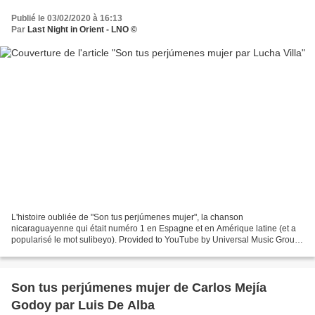
Publié le 03/02/2020 à 16:13
Par
Last Night in Orient - LNO ©
L'histoire oubliée de "Son tus perjúmenes mujer", la chanson
nicaraguayenne qui était numéro 1 en Espagne et en Amérique latine (et a
popularisé le mot sulibeyo). Provided to YouTube by Universal Music Group
Son Tus Perjumenes Mujer · Lucha Villa Besos...
Son tus perjúmenes mujer de Carlos Mejía
Godoy par Luis De Alba