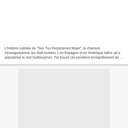
L'histoire oubliée de "Son Tus Perjúmenes Mujer", la chanson
nicaraguayenne qui était numéro 1 en Espagne et en Amérique latine (et a
popularisé le mot Sulibeyarse). J'ai trouvé cet excellent enregistrement de "
SON TUS PERJUMENES MUJER " sur #Smule :...