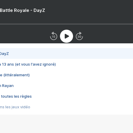
 Battle Royale - DayZ
 DayZ
 a 13 ans (et vous l'avez ignoré)
e (littéralement)
im Rayan
 toutes les règles
s les jeux vidéo
us choquant de Rockstar ? - Le scandale BULLY
e plus moche de Steam