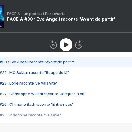
FACE A - un podcast Purecharts
FACE A #30 : Eve Angeli raconte "Avant de partir"
#30 : Eve Angeli raconte "Avant de partir"
#29 : MC Solaar raconte "Bouge de là"
28 : Lorie raconte "Je vais vite"
#27 : Christophe Willem raconte "Jacques a dit"
#26 : Chimène Badi raconte "Entre nous"
#25 : Indochine raconte "3e sexe"
#24 : Zaho raconte "C'est chelou"