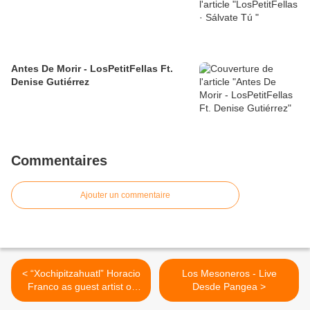
Antes De Morir - LosPetitFellas Ft.
Denise Gutiérrez
Commentaires
Ajouter un commentaire
< “Xochipitzahuatl” Horacio
Los Mesoneros - Live
Franco as guest artist of
Desde Pangea >
Jxel and the Elephants