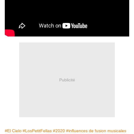
Publicité
#El Cielo
#LosPetitFellas
#2020
#influences de fusion musicales