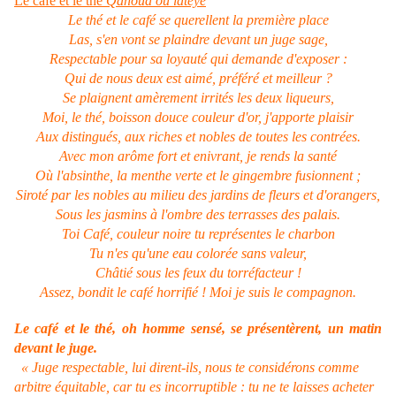
Le café et le thé
Qahoua ou lateye
Le thé et le café se querellent la première place
Las, s'en vont se plaindre devant un juge sage,
Respectable pour sa loyauté qui demande d'exposer :
Qui de nous deux est aimé, préféré et meilleur ?
Se plaignent amèrement irrités les deux liqueurs,
Moi, le thé, boisson douce couleur d'or, j'apporte plaisir
Aux distingués, aux riches et nobles de toutes les contrées.
Avec mon arôme fort et enivrant, je rends la santé
Où l'absinthe, la menthe verte et le gingembre fusionnent ;
Siroté par les nobles au milieu des jardins de fleurs et d'orangers,
Sous les jasmins à l'ombre des terrasses des palais.
Toi Café, couleur noire tu représentes le charbon
Tu n'es qu'une eau colorée sans valeur,
Châtié sous les feux du torréfacteur !
Assez, bondit le café horrifié ! Moi je suis le compagnon.
Le café et le thé, oh homme sensé, se présentèrent, un matin
devant le juge.
« Juge respectable, lui dirent-ils, nous te considérons comme
arbitre équitable, car tu es incorruptible : tu ne te laisses acheter