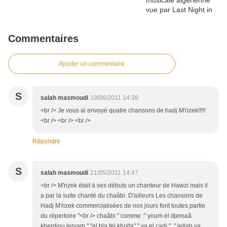
Commentaires
Ajouter un commentaire
S
salah masmoudi
19/06/2011 14:39
<br /> Je vous ai envoyé quatre chansons de hadj M'rizek!!!!!
<br /> <br /> <br />
Répondre
S
salah masmoudi
21/05/2011 14:47
<br /> M'rizek était à ses débuts un chanteur de Hawzi mais il
a par la suite chanté du chaâbi. D'ailleurs Les chansons de
Hadj M'rizek commercialisées de nos jours font toutes partie
du répertoire "<br /> chaâbi " comme :" youm el djemaâ
kherdjou leryam " "el bla fel kholta" " ya el cadi ", " lellah ya