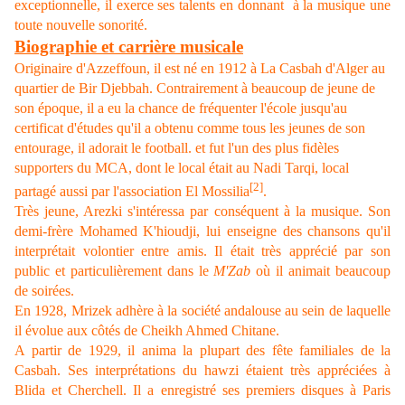
exceptionnelle, il exerce ses talents en donnant à la musique une
toute nouvelle sonorité.
Biographie et carrière musicale
O
rigi
naire
d'Azzeffoun, il est né en 1912 à La Casbah d'Alger au
quartier de Bir Djebbah. Contrairement à beaucoup de jeune de
son époque, il a eu la chance de fréquenter l'école jusqu'au
certificat d'études qu'il a obtenu comme tous les jeunes de son
entourage, il adorait le football. et fut l'un des plus fidèles
supporters du MCA, dont le local était au Nadi Tarqi, local
[2]
partagé aussi par l'association El Mossilia
.
Très jeune, Arezki s'intéressa par conséquent à la musique. Son
demi-frère Mohamed K'hioudji, lui enseigne des chansons qu'il
interprétait volontier entre amis. Il était très apprécié par son
public et particulièrement dans le
M'Zab
où il animait beaucoup
de soirées.
En 1928, Mrizek adhère à la société andalouse au sein de laquelle
il évolue aux côtés de Cheikh Ahmed Chitane.
A partir de 1929, il anima la plupart des fête familiales de la
Casbah. Ses interprétations du hawzi étaient très appréciées à
Blida et Cherchell. Il a enregistré ses premiers disques à Paris