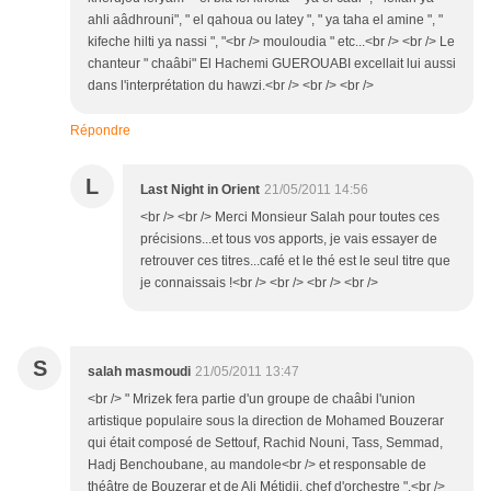
ahli aâdhrouni", " el qahoua ou latey ", " ya taha el amine ", "
kifeche hilti ya nassi ", "<br /> mouloudia " etc...<br /> <br /> Le
chanteur " chaâbi" El Hachemi GUEROUABI excellait lui aussi
dans l'interprétation du hawzi.<br /> <br /> <br />
Répondre
L
Last Night in Orient
21/05/2011 14:56
<br /> <br /> Merci Monsieur Salah pour toutes ces
précisions...et tous vos apports, je vais essayer de
retrouver ces titres...café et le thé est le seul titre que
je connaissais !<br /> <br /> <br /> <br />
S
salah masmoudi
21/05/2011 13:47
<br /> " Mrizek fera partie d'un groupe de chaâbi l'union
artistique populaire sous la direction de Mohamed Bouzerar
qui était composé de Settouf, Rachid Nouni, Tass, Semmad,
Hadj Benchoubane, au mandole<br /> et responsable de
théâtre de Bouzerar et de Ali Métidji, chef d'orchestre ".<br />