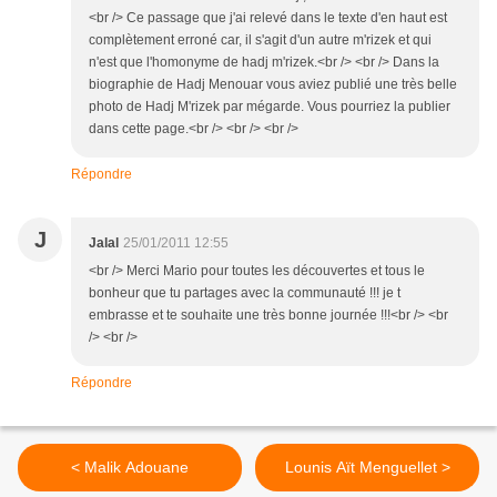
<br /> Ce passage que j'ai relevé dans le texte d'en haut est
complètement erroné car, il s'agit d'un autre m'rizek et qui
n'est que l'homonyme de hadj m'rizek.<br /> <br /> Dans la
biographie de Hadj Menouar vous aviez publié une très belle
photo de Hadj M'rizek par mégarde. Vous pourriez la publier
dans cette page.<br /> <br /> <br />
Répondre
J
Jalal
25/01/2011 12:55
<br /> Merci Mario pour toutes les découvertes et tous le
bonheur que tu partages avec la communauté !!! je t
embrasse et te souhaite une très bonne journée !!!<br /> <br
/> <br />
Répondre
< Malik Adouane
Lounis Aït Menguellet >