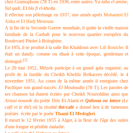
chez Gramophone (78 T) en 1938, entre autres: Y
a taha el amine
,
Yal qadi
,
EI bla fi el-kholta
.
Il effectue son pèlerinage en 1937, une année après
Mohamed El
Anka
et
El Hadj Menouar
.
A la fin de la Seconde Guerre mondiale, il quitte la vieille maison
familiale de la Casbah pour le nouveau quartier européen du
Boulevard Pitolet à Bologhine.
En 195l, il se produit à la salle lbn Khaldoun avec
Lili Boniche
. Il
était un dandy, comme on disait à cette époque, gentleman et
[3]
distingué.
Le 20 mai 1952, Mrizek participe à un grand gala organisé, au
profit de la famille du Cheikh Khelifa Belkacem décédé, le 4
novembre 1951. Au cours de la même année il enregistre chez
Pacifique son grand succès:
El Mouloudia
(78 T); Les paroles de
ses chanson lui étaient écrites par Cheikh Noureddine ainsi que
Arassi noussik
du poète Dris El-Alami et
Qahoua ou lateye
(
Le
café et le thé
) où la rivalité
thé
/
café
a donné lieu à de fameuses
poésies écrite par le poète
Thami El Medeghri
.
Il meurt le 12 février 1955 à Alger, à la fleur de l'âge des suites
d'une longue et pénible maladie.