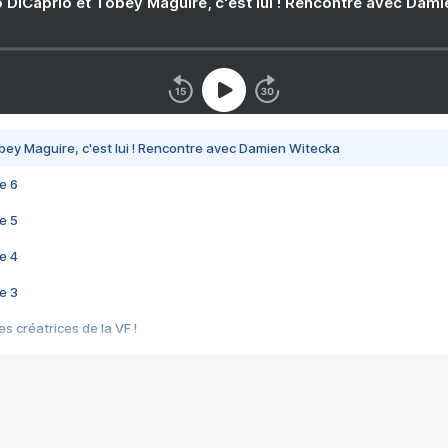
 DiCaprio et Tobey Maguire, c'est lui ! Rencontre avec Dam
bey Maguire, c'est lui ! Rencontre avec Damien Witecka
e 6
e 5
e 4
e 3
s créatrices de la VF !
e 2
e 1
e Mektoub My Love arrive enfin ! Rencontre avec Shaïn Boumedine et Sal