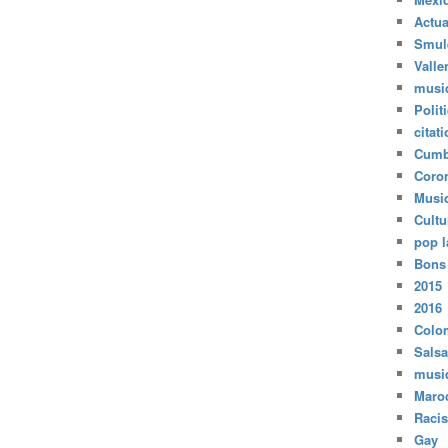
Actua
Smul
Valle
musi
Polit
citat
Cumb
Coro
Musi
Cultu
pop l
Bons
2015
2016
Colo
Salsa
musi
Maro
Raci
Gay