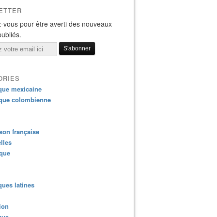
ETTER
-vous pour être averti des nouveaux
publiés.
ORIES
que mexicaine
que colombienne
on française
lles
ique
ues latines
ion
que