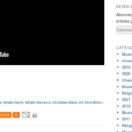
NEWSL
Abonnez
articles 
Email
CATÉG
Musi
musi
2019
2020
Chans
Bruxe
Belg
2021
z
,
#Indio Harin
,
#Edier Navarro
,
#Cristian Báez
,
#A Otro Nivel •
,
2018
Musiq
epost
0
2017
Relig
Mexi