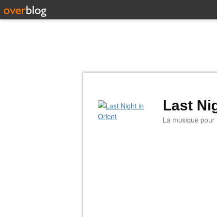
Last Nig
La musique pour la