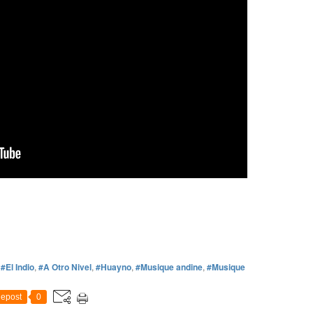
,
#El Indio
,
#A Otro Nivel
,
#Huayno
,
#Musique andine
,
#Musique
epost
0