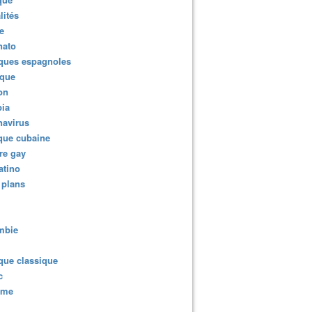
lités
e
nato
ques espagnoles
ique
ion
ia
navirus
que cubaine
re gay
atino
 plans
mbie
que classique
c
sme