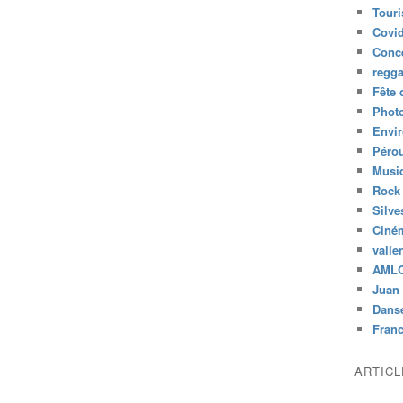
Tour
Covid
Conc
regg
Fête 
Phot
Envi
Péro
Musiq
Rock
Silve
Ciné
valle
AML
Juan 
Dans
Fran
ARTIC