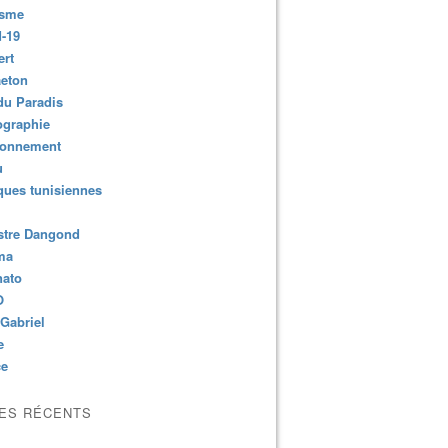
isme
-19
ert
aeton
du Paradis
ographie
ronnement
u
ues tunisiennes
stre Dangond
ma
nato
O
Gabriel
e
ce
LES RÉCENTS