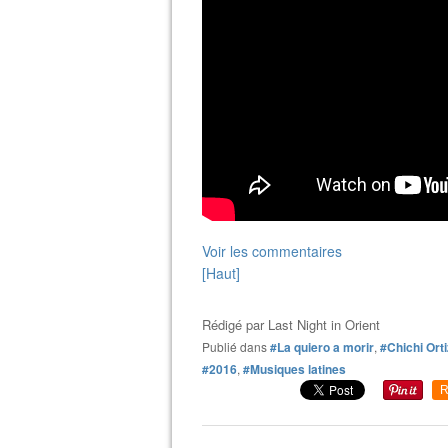
Voir les commentaires
[Haut]
Rédigé par
Last Night in Orient
Publié dans
#La quiero a morir
,
#Chichi Orti
#2016
,
#Musiques latines
R