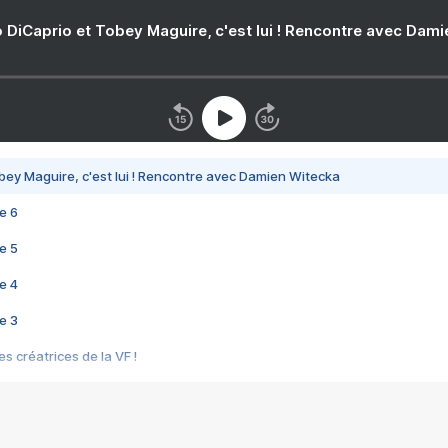
 DiCaprio et Tobey Maguire, c'est lui ! Rencontre avec Dam
bey Maguire, c'est lui ! Rencontre avec Damien Witecka
e 6
e 5
e 4
e 3
s créatrices de la VF !
e 2
e 1