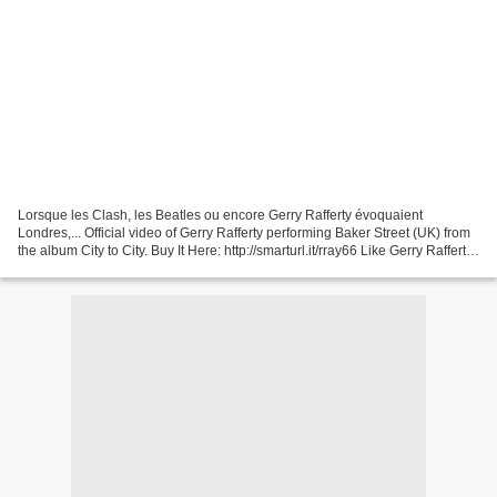
Lorsque les Clash, les Beatles ou encore Gerry Rafferty évoquaient
Londres,... Official video of Gerry Rafferty performing Baker Street (UK) from
the album City to City. Buy It Here: http://smarturl.it/rray66 Like Gerry Rafferty
on Face... C'est, bien...