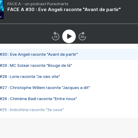
FACE A - un podcast Purecharts
FACE A #30 : Eve Angeli raconte "Avant de partir"
#30 : Eve Angeli raconte "Avant de partir"
#29 : MC Solaar raconte "Bouge de là"
28 : Lorie raconte "Je vais vite"
#27 : Christophe Willem raconte "Jacques a dit"
#26 : Chimène Badi raconte "Entre nous"
#25 : Indochine raconte "3e sexe"
#24 : Zaho raconte "C'est chelou"
#23 : Patrick Bruel raconte "Au café des délices"