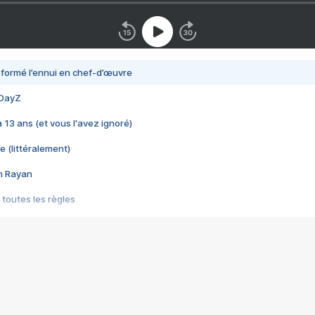
nsformé l’ennui en chef-d’œuvre
 DayZ
 a 13 ans (et vous l'avez ignoré)
e (littéralement)
im Rayan
 toutes les règles
s les jeux vidéo
us choquant de Rockstar ? - Le scandale BULLY
e plus moche de Steam
du RÊVE tourne au CAUCHEMAR