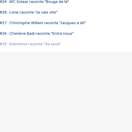
#29 : MC Solaar raconte "Bouge de là"
28 : Lorie raconte "Je vais vite"
#27 : Christophe Willem raconte "Jacques a dit"
#26 : Chimène Badi raconte "Entre nous"
#25 : Indochine raconte "3e sexe"
#24 : Zaho raconte "C'est chelou"
#23 : Patrick Bruel raconte "Au café des délices"
#22 : Kyo raconte "Le chemin"
#21 : Nolwenn Leroy raconte "Cassé"
#20 : Patrick Hernandez raconte "Born to be alive"
#19 : Lorie raconte "Près de moi"
#18 : Michael Jones raconte "A nos actes manqués" (avec Jean-Jacque
#17 : Khaled raconte "Aïcha"