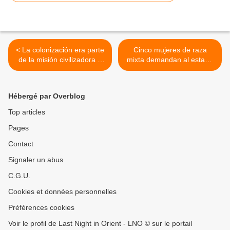
< La colonización era parte
Cinco mujeres de raza
de la misión civilizadora a
mixta demandan al estado
los ojos de los europeos,
belga por crímenes contra
una misión basada en una
la humanidad >
ideología racista.
Hébergé par Overblog
Top articles
Pages
Contact
Signaler un abus
C.G.U.
Cookies et données personnelles
Préférences cookies
Voir le profil de Last Night in Orient - LNO © sur le portail