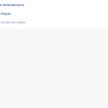
e (littéralement)
im Rayan
 toutes les règles
s les jeux vidéo
us choquant de Rockstar ? - Le scandale BULLY
e plus moche de Steam
du RÊVE tourne au CAUCHEMAR
pendant 8 heures
it… à tort
umiliés par un jeu vidéo
ire - Final Fantasy 8
ti un empire - Age of Empires