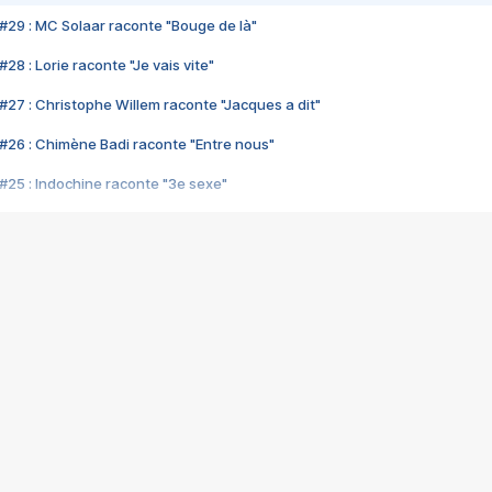
#29 : MC Solaar raconte "Bouge de là"
28 : Lorie raconte "Je vais vite"
#27 : Christophe Willem raconte "Jacques a dit"
#26 : Chimène Badi raconte "Entre nous"
#25 : Indochine raconte "3e sexe"
#24 : Zaho raconte "C'est chelou"
#23 : Patrick Bruel raconte "Au café des délices"
#22 : Kyo raconte "Le chemin"
#21 : Nolwenn Leroy raconte "Cassé"
#20 : Patrick Hernandez raconte "Born to be alive"
#19 : Lorie raconte "Près de moi"
#18 : Michael Jones raconte "A nos actes manqués" (avec Jean-Jacque