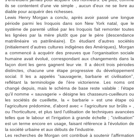
ils se contentent d'une vie simple , aucun d'eux ne se livre au
diable pour acquérir des richesses.
Lewis Henry Morgan a conclu, après avoir passé une longue
période parmi les Iroquois dans son New York natal, que le
système de parenté utilisé par les Iroquois fait remonter toutes
les lignées par la mère plutôt que par le père (descendance
matrilinéaire vs patrilinéaire). En étudiant d'autres sociétés
(initialement d'autres cultures indigènes des Amériques), Morgan
a commencé à acquérir des preuves que l'organisation sociale
humaine avait évolué, correspondant aux changements dans la
façon dont les gens gagnent leur vie. Il a décrit trois périodes
distinctes, chacune une étape progressive du développement
social. Il les a appelés "sauvagerie, barbarie et civilisation",
reflétant la terminologie de l'ère victorienne. Les noms ont
changé depuis, mais le schéma de base reste valable : l'étape
qu'il nomme « sauvagerie » désigne les chasseurs-cueilleurs ou
les sociétés de cueillette, la « barbarie » est une étape où
l'agriculture prédomine, d'abord avec « l'agriculture sur brûlis » ,
ou l'horticulture, et plus tard l'utilisation de techniques avancées
telles que le labour et l'irrigation à grande échelle ; "civilisation"
est un terme encore en usage, faisant référence à l'évolution de
la société urbaine et aux débuts de l'industrie.
Les recherches de Morgan ont contribué à soutenir l'affirmation