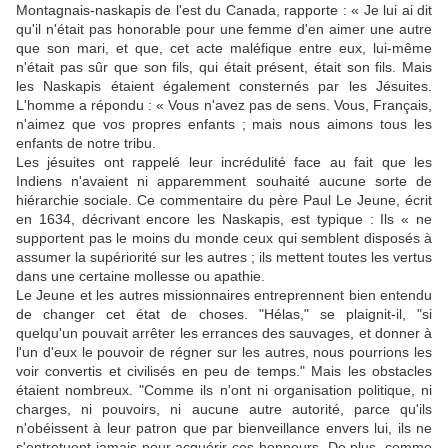
Montagnais-naskapis de l'est du Canada, rapporte : « Je lui ai dit
qu'il n'était pas honorable pour une femme d'en aimer une autre
que son mari, et que, cet acte maléfique entre eux, lui-même
n'était pas sûr que son fils, qui était présent, était son fils. Mais
les Naskapis étaient également consternés par les Jésuites.
L'homme a répondu : « Vous n'avez pas de sens. Vous, Français,
n'aimez que vos propres enfants ; mais nous aimons tous les
enfants de notre tribu.
Les jésuites ont rappelé leur incrédulité face au fait que les
Indiens n'avaient ni apparemment souhaité aucune sorte de
hiérarchie sociale. Ce commentaire du père Paul Le Jeune, écrit
en 1634, décrivant encore les Naskapis, est typique : Ils « ne
supportent pas le moins du monde ceux qui semblent disposés à
assumer la supériorité sur les autres ; ils mettent toutes les vertus
dans une certaine mollesse ou apathie.
Le Jeune et les autres missionnaires entreprennent bien entendu
de changer cet état de choses. "Hélas," se plaignit-il, "si
quelqu'un pouvait arrêter les errances des sauvages, et donner à
l'un d'eux le pouvoir de régner sur les autres, nous pourrions les
voir convertis et civilisés en peu de temps." Mais les obstacles
étaient nombreux. "Comme ils n'ont ni organisation politique, ni
charges, ni pouvoirs, ni aucune autre autorité, parce qu'ils
n'obéissent à leur patron que par bienveillance envers lui, ils ne
s'entretuent jamais pour acquérir ces honneurs. De plus, comme