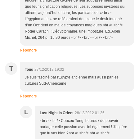
encore l’architecture cachée de leur soubassements ainsi
que leur signification religieuse. Les supposés mystères qui
attirent, aujourd’hui encore, les partisans de «<br />
l’égyptomanie » ne reflèteraient donc que le désir forcené
d’un Occident en mal de croyances magiques.<br /> <br />
Roger Caratini : L’égyptomanie, une imposture. Ed. Albin
Michel, 264 p., 15,90 euros.<br /> <br /> <br /> <br />
Répondre
T
Tong
27/12/2012 19:32
Je suis fasciné par l'Égypte ancienne mais aussi par les
cultures Sud-Américaine.
Répondre
L
Last Night in Orient
28/12/2012 01:36
<br /> <br /> Coucou Tong, heureux de pouvoir
partager cette passion avec toi également ! J'espère
que tu vas bien ?<br /> <br /> <br /> <br />