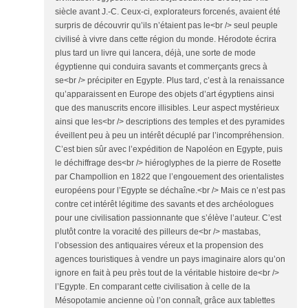
siècle avant J.-C. Ceux-ci, explorateurs forcenés, avaient été
surpris de découvrir qu’ils n’étaient pas le<br /> seul peuple
civilisé à vivre dans cette région du monde. Hérodote écrira
plus tard un livre qui lancera, déjà, une sorte de mode
égyptienne qui conduira savants et commerçants grecs à
se<br /> précipiter en Egypte. Plus tard, c’est à la renaissance
qu’apparaissent en Europe des objets d’art égyptiens ainsi
que des manuscrits encore illisibles. Leur aspect mystérieux
ainsi que les<br /> descriptions des temples et des pyramides
éveillent peu à peu un intérêt décuplé par l’incompréhension.
C’est bien sûr avec l’expédition de Napoléon en Egypte, puis
le déchiffrage des<br /> hiéroglyphes de la pierre de Rosette
par Champollion en 1822 que l’engouement des orientalistes
européens pour l’Egypte se déchaîne.<br /> Mais ce n’est pas
contre cet intérêt légitime des savants et des archéologues
pour une civilisation passionnante que s’élève l’auteur. C’est
plutôt contre la voracité des pilleurs de<br /> mastabas,
l’obsession des antiquaires véreux et la propension des
agences touristiques à vendre un pays imaginaire alors qu’on
ignore en fait à peu près tout de la véritable histoire de<br />
l’Egypte. En comparant cette civilisation à celle de la
Mésopotamie ancienne où l’on connaît, grâce aux tablettes