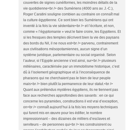
couvertes de signes cunéiformes, les moindres détails de la
vie quotidienne<br /> des Sumériens (4000 ans av. J.-C.),
Roger Caratini souligne combien au contraire on connaît mal
la culture égyptienne. Ce sont bien les Sumériens qui ont
inventé à la fois la vie sédentaire<br /> et l’écriture, et non,
comme « l’égyptomanie » veut le faire croire, les Egyptiens. Et
si les fresques des temples décrivent bien la vie des paysans
des bords du Nil, il ne nous est<br /> parvenu, contrairement
aux civilisations mésopotamiennes, aucun signe d’un
système juridique, parlementaire ou social organisé. Selon
l’auteur, si l’Egypte ancienne s’est ainsi, sur<br /> plusieurs
millénaires, caractérisée par un immobilisme historique, c’est
dû à l’isolement géographique et à l’inconséquence de
pharaons qui ne cherchaient pas le bien de leur peuple
mais<br /> bien plutôt la permanence de leur statut.<br />
Quant aux prétendus mystères égyptiens, ils ne tiennent pas
face aux recherches approfondies des savants : en ce qui
concerne les pyramides, constructions il est vrai d’exception,
on<br /> connaît aujourd’hui à la fois les moyens techniques
qui furent mis en œuvre pour les édifier, le nombre
impressionnant – des dizaines de milliers d’esclaves et
serviteurs – de personnes qui<br /> les construisirent ou