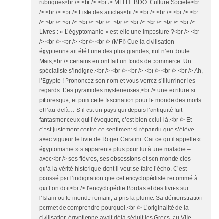
rubriques<br /> <br /> <br /> MFI HEBDO: Culture Société<br
/> <br /> <br /> Liste des articles<br /> <br /> <br /> <br /> <br
/> <br /> <br /> <br /> <br /> <br /> <br /> <br /> <br /> <br />
Livres : « L’égyptomanie » est-elle une imposture ?<br /> <br
/> <br /> <br /> <br /> <br /> (MFI) Que la civilisation
égyptienne ait été l’une des plus grandes, nul n’en doute.
Mais,<br /> certains en ont fait un fonds de commerce. Un
spécialiste s’indigne.<br /> <br /> <br /> <br /> <br /> <br /> Ah,
l’Egypte ! Prononcez son nom et vous verrez s’illuminer les
regards. Des pyramides mystérieuses,<br /> une écriture si
pittoresque, et puis cette fascination pour le monde des morts
et l’au-delà… S’il est un pays qui depuis l’antiquité fait
fantasmer ceux qui l’évoquent, c’est bien celui-là.<br /> Et
c’est justement contre ce sentiment si répandu que s’élève
avec vigueur le livre de Roger Caratini. Car ce qu’il appelle «
égyptomanie » s’apparente plus pour lui à une maladie –
avec<br /> ses fièvres, ses obsessions et son monde clos –
qu’à la vérité historique dont il veut se faire l’écho. C’est
poussé par l’indignation que cet encyclopédiste renommé à
qui l’on doit<br /> l’encyclopédie Bordas et des livres sur
l’Islam ou le monde romain, a pris la plume. Sa démonstration
permet de comprendre pourquoi.<br /> L’originalité de la
civilisation égyptienne avait déjà séduit les Grecs, au VIIe