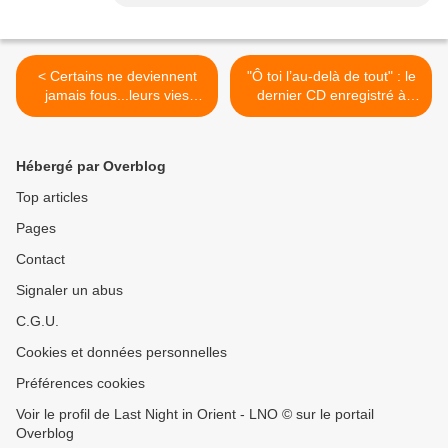
< Certains ne deviennent
"Ô toi l’au-delà de tout" : le
jamais fous...leurs vies
dernier CD enregistré à
doivent vraiment être bien
Taizé en février 2012 >
ennuyeuses. - Charles
Bukowski
Hébergé par Overblog
Top articles
Pages
Contact
Signaler un abus
C.G.U.
Cookies et données personnelles
Préférences cookies
Voir le profil de Last Night in Orient - LNO © sur le portail
Overblog