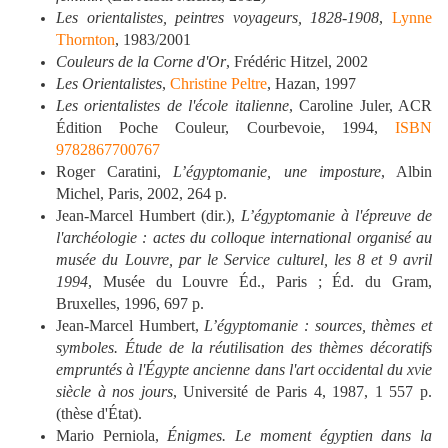
Les orientalistes, peintres voyageurs, 1828-1908
,
Lynne
Thornton
, 1983/2001
Couleurs de la Corne d'Or
, Frédéric Hitzel, 2002
Les Orientalistes
,
Christine Peltre
, Hazan, 1997
Les orientalistes de l'école italienne
, Caroline Juler, ACR
Édition Poche Couleur, Courbevoie, 1994,
ISBN
9782867700767
Roger Caratini,
L’égyptomanie, une imposture
, Albin
Michel, Paris, 2002, 264 p.
Jean-Marcel Humbert (dir.),
L’égyptomanie à l'épreuve de
l'archéologie : actes du colloque international organisé au
musée du Louvre, par le Service culturel, les 8 et 9 avril
1994
, Musée du Louvre Éd., Paris ; Éd. du Gram,
Bruxelles, 1996, 697 p.
Jean-Marcel Humbert,
L’égyptomanie : sources, thèmes et
symboles. Étude de la réutilisation des thèmes décoratifs
empruntés à l'Égypte ancienne dans l'art occidental du xvie
siècle à nos jours
, Université de Paris 4, 1987, 1 557 p.
(thèse d'État).
Mario Perniola,
Énigmes. Le moment égyptien dans la