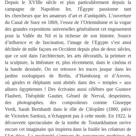
Depuis le XVIIIe siècle et plus particulièrement depuis la
campagne de Napoléon Ier, l'Égypte passionne tant
les chercheurs que les amateurs d’art et d’antiquités. L’ouverture
du Canal de Suez en 1869, l’essor de l’Orientalisme et la vogue
des grandes expositions universelles généralisent cet engouement
pour la Vallée du Nil et la richesse de son histoire. Source
d’influence et de fascination, l’image de l’Egypte s’est ainsi
déclinée de mille façons en Occident depuis plus de deux siècles,
que ce soit dans l'architecture, les arts décoratifs, la peinture et
la sculpture, la littérature et, plus récemment, dans le cinéma et
la bande dessinée. On en retrouve les traces jusque dans les
jardins zoologiques de Berlin, d’Hambourg et d’Anvers,
où girafes et éléphants sont abrités dans des « temples » aux
allures égyptiennes ! Des écrivains aussi célèbres que Gustave
Flaubert, Théophile Gautier, Gérard de Nerval, despeintres,
des photographes, des compositeurs comme Giuseppe
Verdi, Sarah Bernhardt dans le rôle de Cléopâtre (1880, pièce
de Victorien Sardou), n’échappent pas à cette mode. En 1922, la
découverte spectaculaire de la tombe de Toutankhamon ravive
encore cet imaginaire qui inspirera dans la foulée les créateurs de
l'Art déco. La modernité s’empare du personnage mythique de