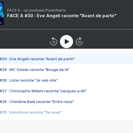
FACE A - un podcast Purecharts
FACE A #30 : Eve Angeli raconte "Avant de partir"
#30 : Eve Angeli raconte "Avant de partir"
#29 : MC Solaar raconte "Bouge de là"
28 : Lorie raconte "Je vais vite"
#27 : Christophe Willem raconte "Jacques a dit"
#26 : Chimène Badi raconte "Entre nous"
#25 : Indochine raconte "3e sexe"
#24 : Zaho raconte "C'est chelou"