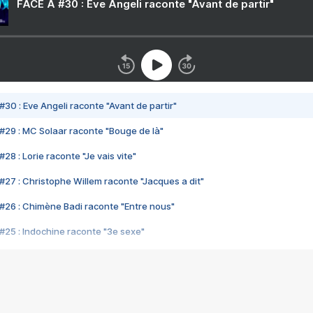
FACE A #30 : Eve Angeli raconte "Avant de partir"
#30 : Eve Angeli raconte "Avant de partir"
#29 : MC Solaar raconte "Bouge de là"
28 : Lorie raconte "Je vais vite"
#27 : Christophe Willem raconte "Jacques a dit"
#26 : Chimène Badi raconte "Entre nous"
#25 : Indochine raconte "3e sexe"
#24 : Zaho raconte "C'est chelou"
#23 : Patrick Bruel raconte "Au café des délices"
#22 : Kyo raconte "Le chemin"