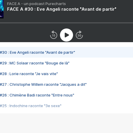
FACE A - un podcast Purecharts
FACE A #30 : Eve Angeli raconte "Avant de partir"
#30 : Eve Angeli raconte "Avant de partir"
#29 : MC Solaar raconte "Bouge de là"
28 : Lorie raconte "Je vais vite"
#27 : Christophe Willem raconte "Jacques a dit"
#26 : Chimène Badi raconte "Entre nous"
#25 : Indochine raconte "3e sexe"
#24 : Zaho raconte "C'est chelou"
#23 : Patrick Bruel raconte "Au café des délices"