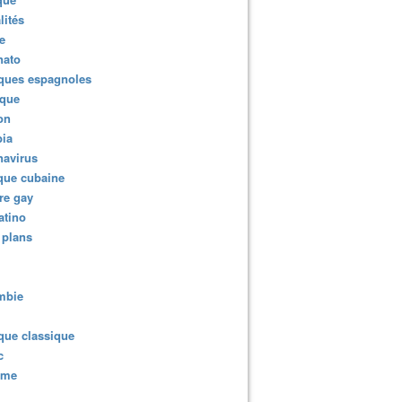
lités
e
nato
ques espagnoles
ique
ion
ia
navirus
que cubaine
re gay
atino
 plans
mbie
que classique
c
sme