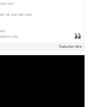
saint noir
mer de tout son cœur
imer
ublierez pas
Traduction libre