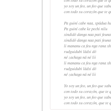
con todo su corazón que te q
yo soy un feo, un feo que sa
con todo su corazón que te q
Pa guiní cabe naa, xpádua h
Pa guiní cabe ke pechi nilu
xindidó danga naa pati feuna
xindidó danga naa pati feuna
li mananu ca feu nga rana xh
rudguidubi ládxi dó
né zachaga ná né lii
li mananu ca feu nga rana xh
rudguidubi ládxi dó
né zachaga ná né lii
Yo soy un feo, un feo que s
con todo su corazón, que te q
yo soy un feo, un feo que sa
con todo su corazón, que te q