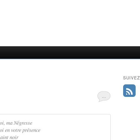
SUIVEZ
…
moi, ma Négresse
oi en votre présence
saint noir