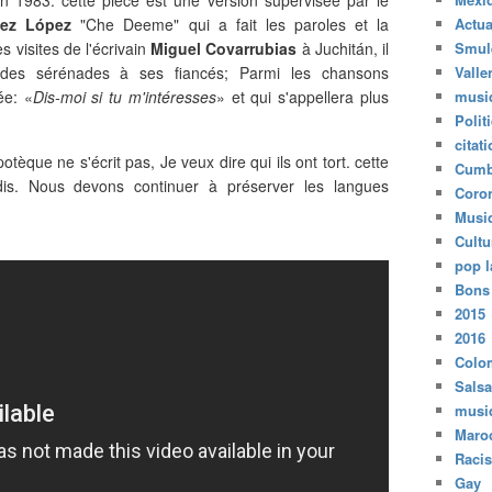
pez López
"Che Deeme" qui a fait les paroles et la
Actua
 visites de l'écrivain
Miguel Covarrubias
à Juchitán, il
Smul
des sérénades à ses fiancés; Parmi les chansons
Valle
ée: «
Dis-moi si tu m'intéresses
» et qui s'appellera plus
musi
Polit
citat
tèque ne s'écrit pas, Je veux dire qui ils ont tort. cette
Cumb
dis. Nous devons continuer à préserver les langues
Coro
Musi
Cultu
pop l
Bons
2015
2016
Colo
Salsa
musi
Maro
Raci
Gay