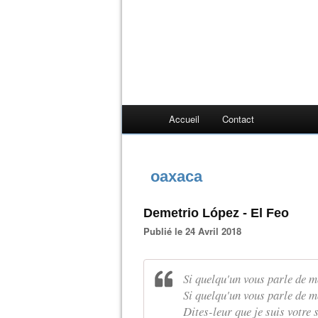
Accueil
Contact
oaxaca
Demetrio López - El Feo
Publié le 24 Avril 2018
Si quelqu'un vous parle de 
Si quelqu'un vous parle de m
Dites-leur que je suis votre 