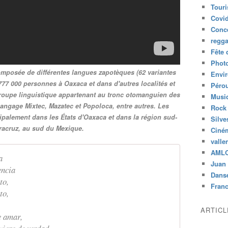
Tour
Covid
Conc
regg
Fête 
Phot
mposée de différentes langues zapotèques (62 variantes
Envi
 777 000 personnes à Oaxaca et dans d'autres localités et
Péro
 groupe linguistique appartenant au tronc otomanguien des
Musiq
angage Mixtec, Mazatec et Popoloca, entre autres. Les
Rock
ipalement dans les États d'Oaxaca et dans la région sud-
Silve
eracruz, au sud du Mexique.
Ciné
valle
AML
a
Juan 
sencia
Dans
nto,
Fran
nto,
ARTIC
be amar,