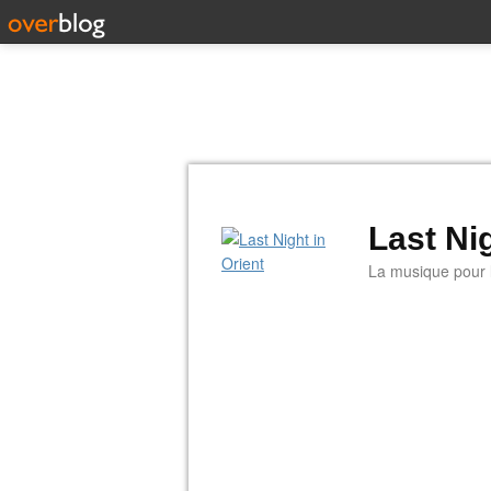
Last Nig
La musique pour la