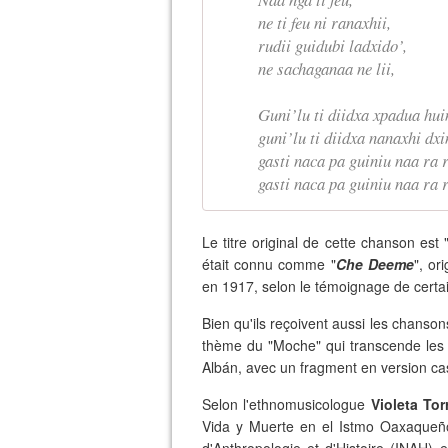
ne ti feu ni ranaxhii,
rudii guidubi ladxido’,
ne sachaganaa ne lii,
Guni’lu ti diidxa xpadua hui
guni’lu ti diidxa nanaxhi dxi
gasti naca pa guiniu naa ra 
gasti naca pa guiniu naa ra 
Le titre original de cette chanson est 
était connu comme "
Che Deeme
", or
en 1917, selon le témoignage de certai
Bien qu'ils reçoivent aussi les chanson
thème du "Moche" qui transcende les f
Albán, avec un fragment en version cas
Selon l'ethnomusicologue
Violeta Tor
Vida y Muerte en el Istmo Oaxaqueño, 
d'Anthropologie et d'Histoire (INAH) 