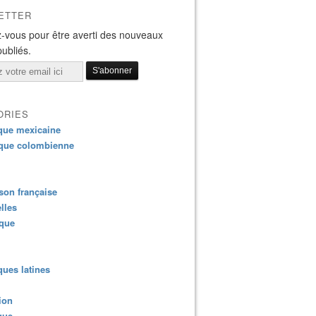
ETTER
-vous pour être averti des nouveaux
publiés.
ORIES
que mexicaine
que colombienne
on française
lles
ique
ues latines
ion
que