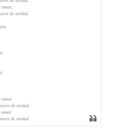
uiere de verdad,
be amar,
uiere de verdad,
uíne
ii
ii
abe amar
uiere de verdad,
be amar
uiere de verdad.