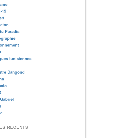
isme
-19
ert
aeton
du Paradis
ographie
ronnement
u
ues tunisiennes
stre Dangond
ma
nato
O
Gabriel
e
ce
LES RÉCENTS