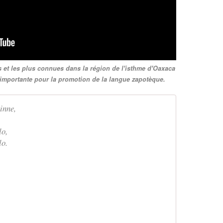
 et les plus connues dans la région de l'isthme d'Oaxaca
e importante pour la promotion de la langue zapotèque.
inne,
lo,
lo.