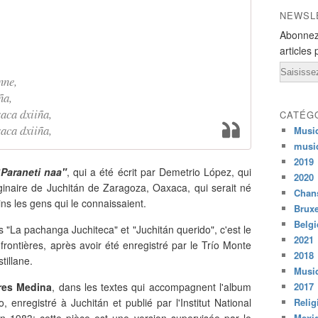
NEWSL
Abonnez
articles 
Email
nne,
ña,
raca dxiiña,
CATÉG
raca dxiiña,
Musi
musi
2019
"
Paraneti naa"
, qui a été écrit par Demetrio López, qui
2020
iginaire de Juchitán de Zaragoza, Oaxaca, qui serait né
Chans
ns les gens qui le connaissaient.
Bruxe
Belg
s "La pachanga Juchiteca" et "Juchitán querido", c'est le
2021
rontières, après avoir été enregistré par le Trío Monte
2018
tillane.
Musiq
res Medina
, dans les textes qui accompagnent l'album
2017
enregistré à Juchitán et publié par l'Institut National
Relig
en 1983: cette pièce est une version supervisée par le
Mexi