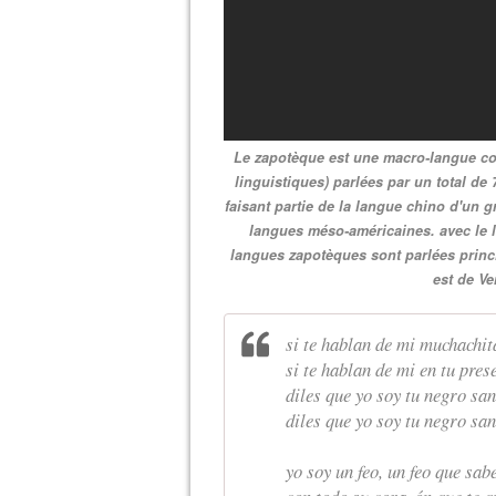
Le zapotèque est une macro-langue co
linguistiques) parlées par un total de
faisant partie de la langue chino d'un
langues méso-américaines. avec le l
langues zapotèques sont parlées princ
est de V
si te hablan de mi muchachit
si te hablan de mi en tu pre
diles que yo soy tu negro sa
diles que yo soy tu negro sa
yo soy un feo, un feo que sa