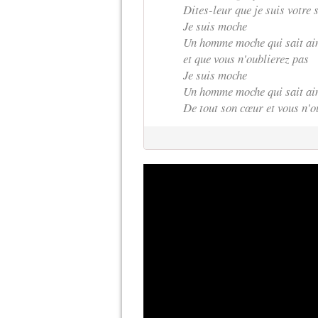
Dites-leur que je suis votre 
Je suis moche
Un homme moche qui sait ai
et que vous n'oublierez pas
Je suis moche
Un homme moche qui sait a
De tout son cœur et vous n'o