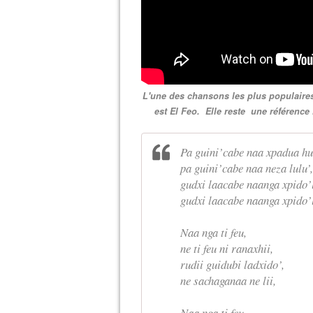
L'une des chansons les plus populaires
est El Feo. Elle reste une référenc
Pa guini’cabe naa xpadua hu
pa guini’cabe naa neza lulu’,
gudxi laacabe naanga xpido’
gudxi laacabe naanga xpido’
Naa nga ti feu,
ne ti feu ni ranaxhii,
rudii guidubi ladxido’,
ne sachaganaa ne lii,
Naa nga ti feu,