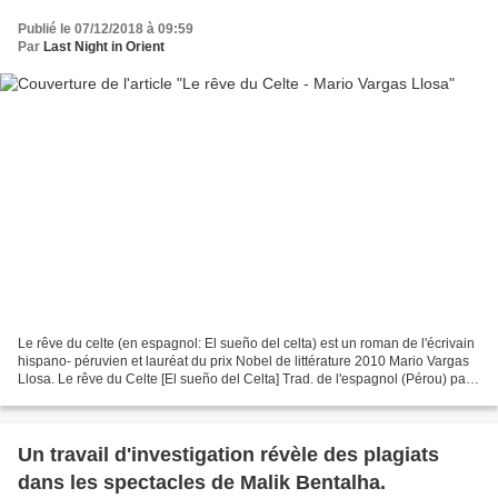
Publié le 07/12/2018 à 09:59
Par
Last Night in Orient
Le rêve du celte (en espagnol: El sueño del celta) est un roman de l'écrivain
hispano- péruvien et lauréat du prix Nobel de littérature 2010 Mario Vargas
Llosa. Le rêve du Celte [El sueño del Celta] Trad. de l'espagnol (Pérou) par
Albert Bensoussan et...
Un travail d'investigation révèle des plagiats
dans les spectacles de Malik Bentalha.