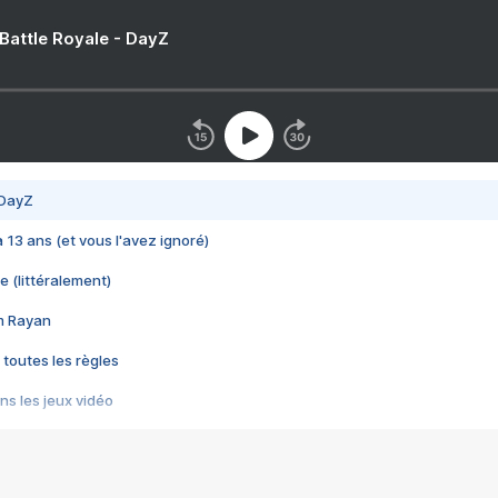
 Battle Royale - DayZ
 DayZ
 a 13 ans (et vous l'avez ignoré)
e (littéralement)
im Rayan
 toutes les règles
s les jeux vidéo
us choquant de Rockstar ? - Le scandale BULLY
e plus moche de Steam