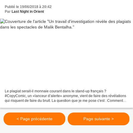
Publié le 19/06/2018 à 20:42
Par
Last Night in Orient
Le plagiat serait-il monnaie courant dans le stand-up français ?
#CopyComic, un «lanceur d’alerte» anonyme, vient de faire des révélations
qui risquent de faire du bruit. La question que je me pose c'est : Comment
est-ce qu'ils font pour, à chaque fois,...
< Page précédente
Page suivante >