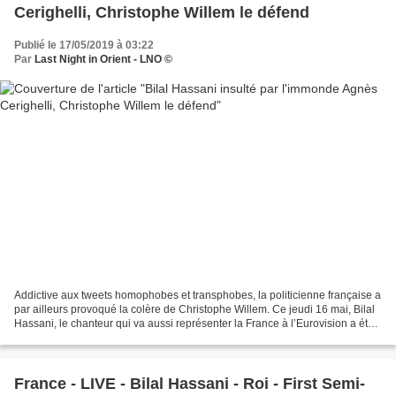
Cerighelli, Christophe Willem le défend
Publié le 17/05/2019 à 03:22
Par
Last Night in Orient - LNO ©
Addictive aux tweets homophobes et transphobes, la politicienne française a
par ailleurs provoqué la colère de Christophe Willem. Ce jeudi 16 mai, Bilal
Hassani, le chanteur qui va aussi représenter la France à l’Eurovision a été
la cible d’Agnès Cerighelli...
France - LIVE - Bilal Hassani - Roi - First Semi-