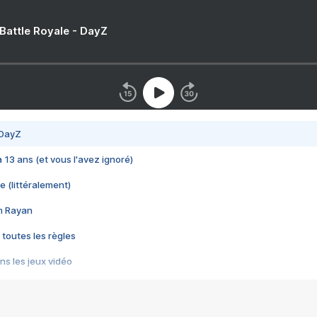
 Battle Royale - DayZ
 DayZ
 a 13 ans (et vous l'avez ignoré)
e (littéralement)
im Rayan
 toutes les règles
s les jeux vidéo
us choquant de Rockstar ? - Le scandale BULLY
e plus moche de Steam