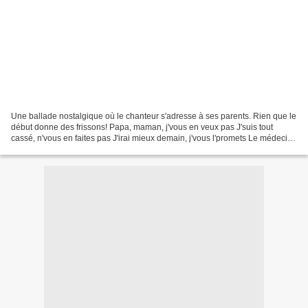
Une ballade nostalgique où le chanteur s'adresse à ses parents. Rien que le
début donne des frissons! Papa, maman, j'vous en veux pas J'suis tout
cassé, n'vous en faites pas J'irai mieux demain, j'vous l'promets Le médecin
l'a dit, j'vais plus pleurer...