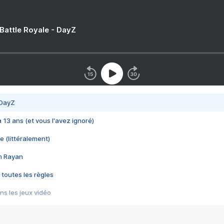
 Battle Royale - DayZ
 DayZ
 a 13 ans (et vous l'avez ignoré)
e (littéralement)
im Rayan
 toutes les règles
s les jeux vidéo
us choquant de Rockstar ? - Le scandale BULLY