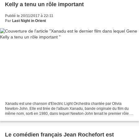
Kelly a tenu un rôle important
Publié le 20/11/2017 à 22:11
Par
Last Night in Orient
Xanadu est une chanson d'Electric Light Orchestra chantée par Olivia
Newton-John. Elle est tirée de l'album Xanadu, bande originale du film du
même nom, sorti en 1980, dans lequel Newton-John tenait le premier rôle.
Sonny Malone (Michael Beck), peintre...
Le comédien français Jean Rochefort est