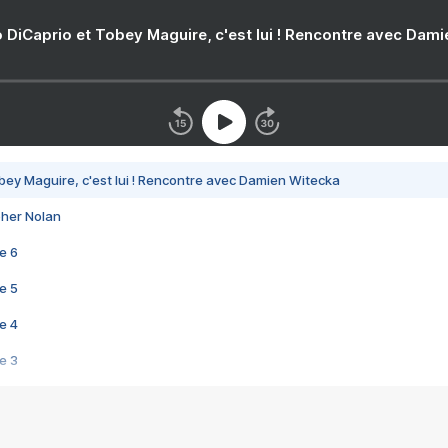
 DiCaprio et Tobey Maguire, c'est lui ! Rencontre avec Dam
bey Maguire, c'est lui ! Rencontre avec Damien Witecka
pher Nolan
e 6
e 5
e 4
e 3
s créatrices de la VF !
e 2