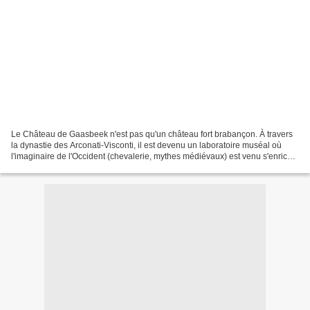
​Le Château de Gaasbeek n'est pas qu'un château fort brabançon. À travers
la dynastie des Arconati-Visconti, il est devenu un laboratoire muséal où
l'imaginaire de l'Occident (chevalerie, mythes médiévaux) est venu s'enrichir
des splendeurs et de la philosophie...