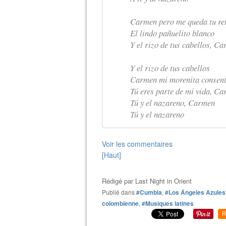
Carmen pero me queda tu re
El lindo pañuelito blanco
Y el rizo de tus cabellos, C
Y el rizo de tus cabellos
Carmen mi morenita consen
Tú eres parte de mi vida, C
Tú y el nazareno, Carmen
Tú y el nazareno
Voir les commentaires
[Haut]
Rédigé par
Last Night in Orient
Publié dans
#Cumbia
,
#Los Ángeles Azules
colombienne
,
#Musiques latines
R