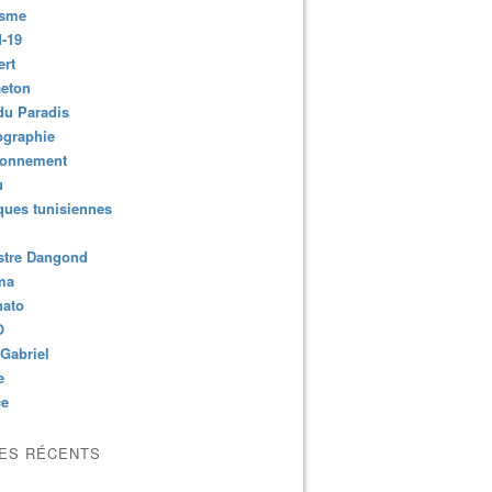
isme
-19
ert
aeton
du Paradis
ographie
ronnement
u
ues tunisiennes
stre Dangond
ma
nato
O
Gabriel
e
ce
LES RÉCENTS