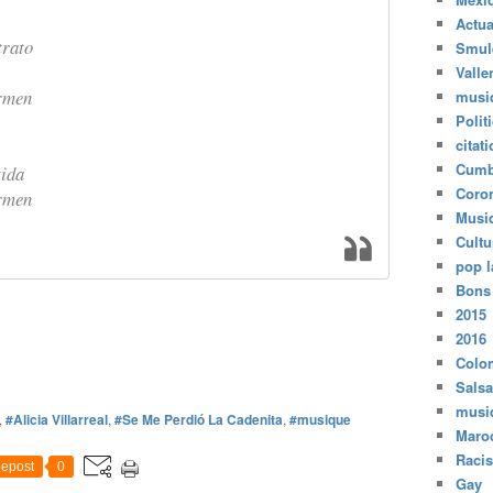
Actua
trato
Smul
Valle
armen
musi
Polit
citat
Cumb
tida
Coro
armen
Musi
Cultu
pop l
Bons
2015
2016
Colo
Salsa
musi
,
#Alicia Villarreal
,
#Se Me Perdió La Cadenita
,
#musique
Maro
Raci
epost
0
Gay