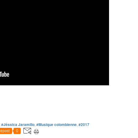
,
#Jéssica Jaramillo
,
#Musique colombienne
,
#2017
epost
0