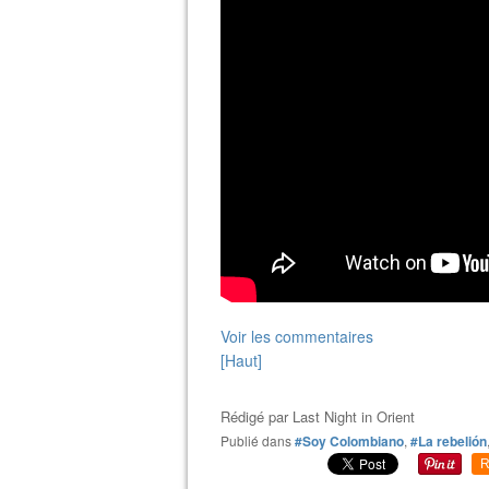
Voir les commentaires
[Haut]
Rédigé par
Last Night in Orient
Publié dans
#Soy Colombiano
,
#La rebelión
R