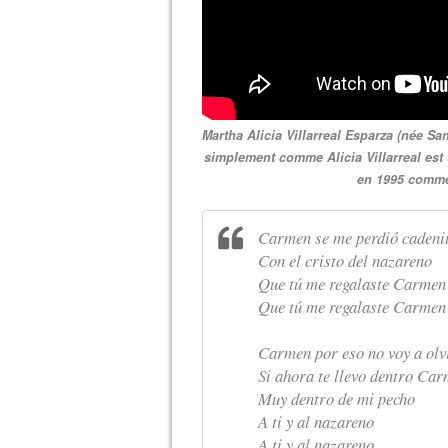
Martha Alicia Villarreal Esparza (née S
simplement comme Alicia Villarreal est
en 1995 comme
Carmen se me perdió cadeni
Con el cristo del nazareno
Que tú me regalaste Carmen
Que tú me regalaste Carmen
Carmen por eso no voy a olv
Si ahora te llevo dentro Ca
Muy dentro de mi pecho
A ti y al nazareno
A ti y al nazareno