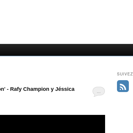
SUIVEZ
ón' - Rafy Champion y Jéssica
…