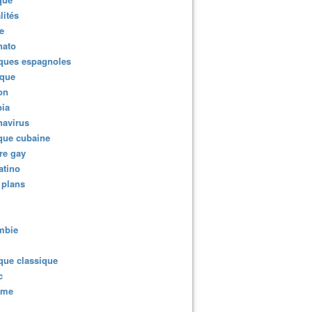
lités
e
nato
ques espagnoles
ique
ion
ia
navirus
que cubaine
re gay
atino
 plans
mbie
que classique
c
sme