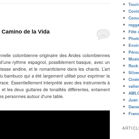
Tour
Covid
Conc
regg
 Camino de la Vida
Fête 
…
Phot
Envi
Péro
nnelle colombienne originaire des Andes colombiennes
Musiq
 d’une rythme espagnol, possiblement basque, avec un
Rock
istesse andine, et le romanticisme dans les chants. L’art
Silve
u bambuco qui a été largement utilisé pour exprimer la
Ciné
la race. Essentiellement interprété avec des instruments à
valle
et les deux guitares de tonalités différentes, entament
AML
es personnes autour d'une table.
Juan 
Dans
Fran
ARTIC