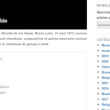
NEWSL
Abonnez
articles 
Email
an Nicolás de los Garza, Nuevo León, 31 août 1971) connue
 une chanteuse, compositrice et actrice mexicaine connue
CATÉG
 la chanteuse du groupe Limita.
Musi
musi
2019
ta
2020
Chans
Bruxe
Belg
2021
idarte
2018
rmen
Musiq
2017
Relig
Mexi