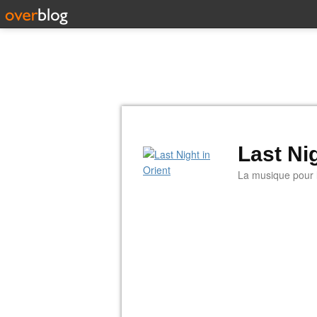
Last Nig
La musique pour la