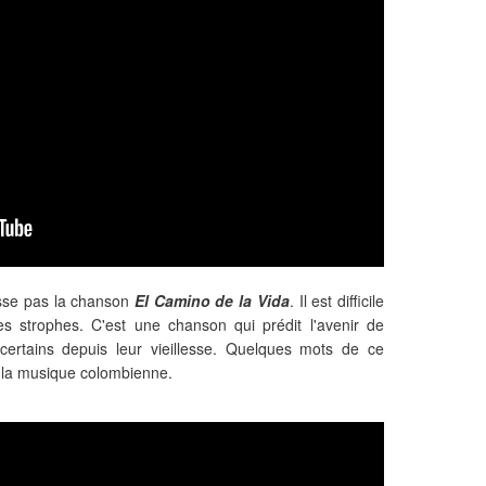
aisse pas la chanson
El Camino de la Vida
. Il est difficile
s strophes. C'est une chanson qui prédit l'avenir de
ertains depuis leur vieillesse. Quelques mots de ce
e la musique colombienne.