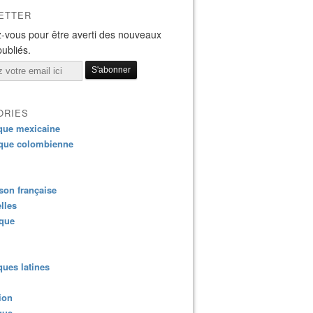
ETTER
-vous pour être averti des nouveaux
publiés.
ORIES
que mexicaine
que colombienne
on française
lles
ique
ues latines
ion
que