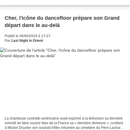
Andante 3:32 3 II Adagio e dolce 5:33 4 III...
Cher, l'icône du dancefloor prépare son Grand
départ dans le au-delà
Publié le 06/06/2016 à 17:27
Par
Last Night in Orient
La chanteuse contralto américaine avait exprimé à la télévision sa dernière
volonté de faire vouloir faire de la France sa « dernière demeure », confiant
à Michel Drucker son souhait d'être inhumée au cimetière du Père-Lachaise