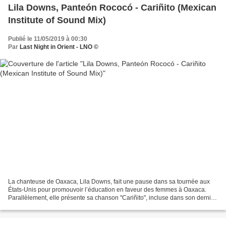
Lila Downs, Panteón Rococó - Cariñito (Mexican
Institute of Sound Mix)
Publié le 11/05/2019 à 00:30
Par
Last Night in Orient - LNO ©
La chanteuse de Oaxaca, Lila Downs, fait une pause dans sa tournée aux
États-Unis pour promouvoir l’éducation en faveur des femmes à Oaxaca.
Parallèlement, elle présente sa chanson "Cariñito", incluse dans son dernier
album Al Chile et à cette occasion...