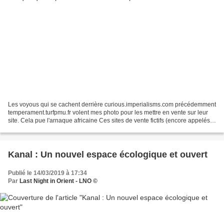
Les voyous qui se cachent derrière curious.imperialisms.com précédemment
temperament.turfpmu.fr volent mes photo pour les mettre en vente sur leur
site. Cela pue l'arnaque africaine Ces sites de vente fictifs (encore appelés
fake) sont des sites créés...
Kanal : Un nouvel espace écologique et ouvert
Publié le 14/03/2019 à 17:34
Par
Last Night in Orient - LNO ©