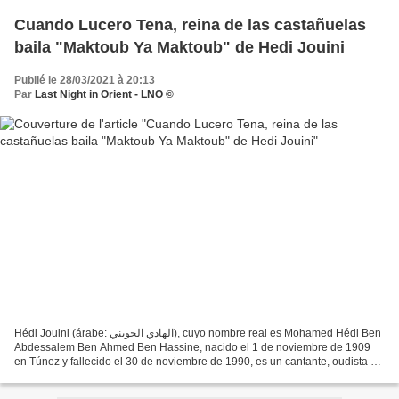
Cuando Lucero Tena, reina de las castañuelas
baila "Maktoub Ya Maktoub" de Hedi Jouini
Publié le 28/03/2021 à 20:13
Par
Last Night in Orient - LNO ©
Hédi Jouini (árabe: الهادي الجويني), cuyo nombre real es Mohamed Hédi Ben
Abdessalem Ben Ahmed Ben Hassine, nacido el 1 de noviembre de 1909
en Túnez y fallecido el 30 de noviembre de 1990, es un cantante, oudista y
compositor tunecino. Durante su dilatada...