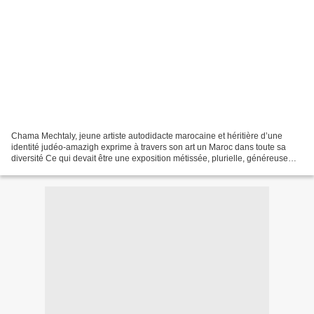
Chama Mechtaly, jeune artiste autodidacte marocaine et héritière d’une
identité judéo-amazigh exprime à travers son art un Maroc dans toute sa
diversité Ce qui devait être une exposition métissée, plurielle, généreuse
afin de montrer dans les règles de...