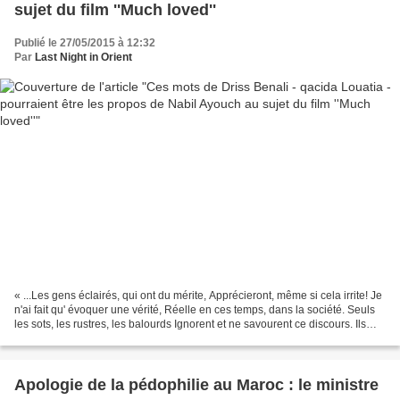
sujet du film ''Much loved''
Publié le 27/05/2015 à 12:32
Par
Last Night in Orient
« ...Les gens éclairés, qui ont du mérite, Apprécieront, même si cela irrite! Je
n'ai fait qu' évoquer une vérité, Réelle en ces temps, dans la société. Seuls
les sots, les rustres, les balourds Ignorent et ne savourent ce discours. Ils
n'ont ni finesse...
Apologie de la pédophilie au Maroc : le ministre