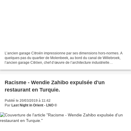
L’ancien garage Citroën impressionne par ses dimensions hors-normes. A
quelques pas du quartier de Molenbeek, au bord du canal de Willebroek,
l’ancien garage Citröen, chef d’œuvre de l’architecture industrielle
bruxelloise des années 1930, accueille depuis...
Racisme - Wendie Zahibo expulsée d'un
restaurant en Turquie.
Publié le 20/03/2019 à 11:42
Par
Last Night in Orient - LNO ©