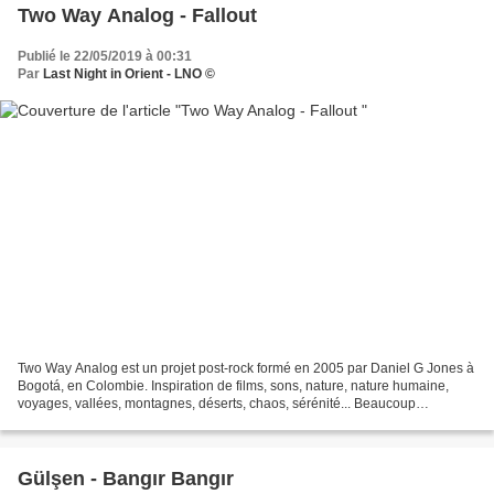
Two Way Analog - Fallout
Publié le 22/05/2019 à 00:31
Par
Last Night in Orient - LNO ©
Two Way Analog est un projet post-rock formé en 2005 par Daniel G Jones à
Bogotá, en Colombie. Inspiration de films, sons, nature, nature humaine,
voyages, vallées, montagnes, déserts, chaos, sérénité... Beaucoup
d’asphalte, de voyages et de nostalgie...
Gülşen - Bangır Bangır