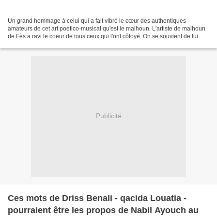
Un grand hommage à celui qui a fait vibré le cœur des authentiques
amateurs de cet art poético-musical qu'est le malhoun. L'artiste de malhoun
de Fès a ravi le coeur de tous ceux qui l'ont côtoyé. On se souvient de lui
quand il jouait du bendir, tarija,...
Publicité
Ces mots de Driss Benali - qacida Louatia -
pourraient être les propos de Nabil Ayouch au