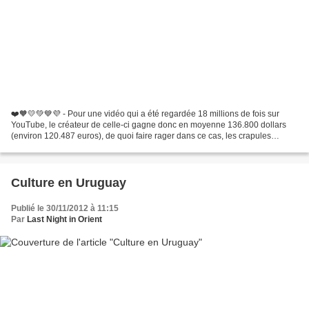
❤️🧡💛💚💙💜 - Pour une vidéo qui a été regardée 18 millions de fois sur
YouTube, le créateur de celle-ci gagne donc en moyenne 136.800 dollars
(environ 120.487 euros), de quoi faire rager dans ce cas, les crapules
homophobes. ❤️🧡💛💚💙💜 Bien avant Bilal Hassani,...
Culture en Uruguay
Publié le 30/11/2012 à 11:15
Par
Last Night in Orient