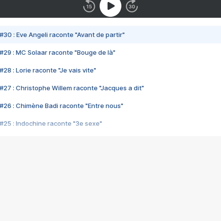
#30 : Eve Angeli raconte "Avant de partir"
#29 : MC Solaar raconte "Bouge de là"
28 : Lorie raconte "Je vais vite"
#27 : Christophe Willem raconte "Jacques a dit"
#26 : Chimène Badi raconte "Entre nous"
#25 : Indochine raconte "3e sexe"
#24 : Zaho raconte "C'est chelou"
#23 : Patrick Bruel raconte "Au café des délices"
#22 : Kyo raconte "Le chemin"
#21 : Nolwenn Leroy raconte "Cassé"
#20 : Patrick Hernandez raconte "Born to be alive"