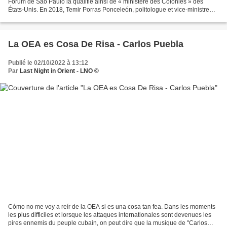
Forum de São Paulo la qualifie ainsi de « ministère des Colonies » des
États-Unis. En 2018, Temir Porras Ponceleón, politologue et vice-ministre
des Affaires étrangères de Nicolás...
La OEA es Cosa De Risa - Carlos Puebla
Publié le 02/10/2022 à 13:12
Par
Last Night in Orient - LNO ©
Cómo no me voy a reír de la OEA si es una cosa tan fea. Dans les moments
les plus difficiles et lorsque les attaques internationales sont devenues les
pires ennemis du peuple cubain, on peut dire que la musique de "Carlos